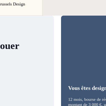
russels Design
jouer
Vous êtes desig
12 mois, bourse de ré
montant de 3 000 €, u