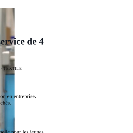
ervice de 4
 · TEXTILE
on en entreprise.
chés.
nelle pour les jeunes