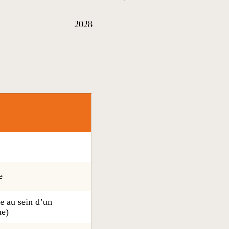
2028
e
le au sein d’un
ue)