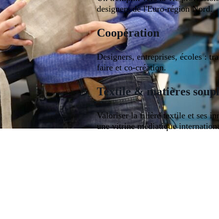
designers de l'Euro-région Nord.
Coopération
Designers, entreprises, écoles : tr
faire et co-création.
Textile & matières soup
Valoriser la filière textile et ses i
une vitrine médiatique internation