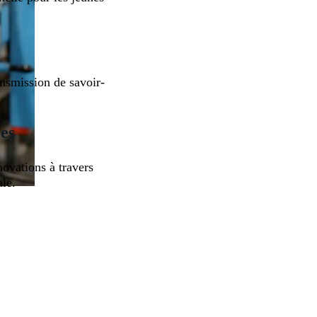
ansmission de savoir-
les
nnovations à travers
ale.