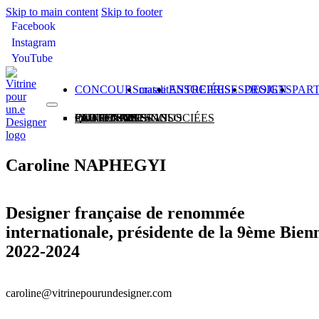
Skip to main content
Skip to footer
Facebook
Instagram
YouTube
CONCOURS
matali crasset
ENTREPRISES ASSOCIÉES
PROJETS DESIGN
PAR
CONCOURS
matali crasset
ENTREPRISES ASSOCIÉES
PROJETS DESIGN
PARTENAIRES
QUI SOMMES-NOUS
Caroline NAPHEGYI
Designer française de renommée
internationale, présidente de la 9ème Bien
2022-2024
caroline@vitrinepourundesigner.com