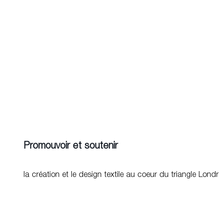
Promouvoir et soutenir
la création et le design textile au coeur du triangle Londr
Accompagner les finalistes
du concours dans le développement et la promotion de le
Offrir une vitrine médiatique