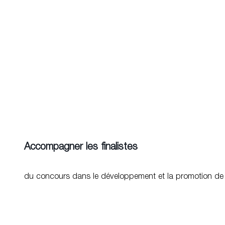
à de jeunes designers en leur permettant de développer 
Soyez audacieuses et audacieux
Que vos projets fassent ce pas de côté dont on a tant be
essayez de véhiculer l’optimisme à travers vos objets en tr
l’interactivité entre les gens, c’est ce qui me porte.
matali crasset
PRÉSIDENTE DE LA 9ÈME BIENNALE 2022-2024
En savoir plus