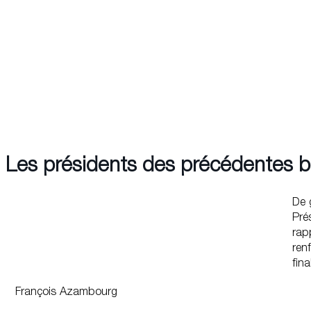
Les présidents des précédentes b
De 
Pré
rap
ren
fin
François Azambourg
Follow us on Facebook
Follow us on Facebook