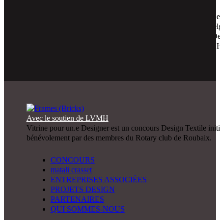
Prêt à porter, acoustique, mobilier et terrasses professionnelles, toiles 
France…5 grandes marques historiques des hauts de France et de Bel
engagées dans la 9ème Biennale Design&Textile Vitrine pour un.e De
ces 5 enseignes soutiendront et challengerons nos 5 finalistes sous le
de la Présidente du Jury, la designer matali crasset.
Avec le soutien de LVMH
Vitrine pour un.e Designer est un concours Design Textile initi
bénévolement par des membres du Rotary club de Roubaix.
CONCOURS
matali crasset
ENTREPRISES ASSOCIÉES
PROJETS DESIGN
PARTENAIRES
QUI SOMMES-NOUS