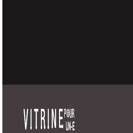
associées (EPA)
Prêt à porter, acoustique, mobilier et terrasses professio
et tissus made in France…5 grandes marques historique
de France et de Belgique sont engagées dans la 9ème Bi
Design&Textile Vitrine pour un.e Designer. En 2023, ces 
soutiendront et challengerons nos 5 finalistes sous le H
de la Présidente du Jury, la designer matali crasset.