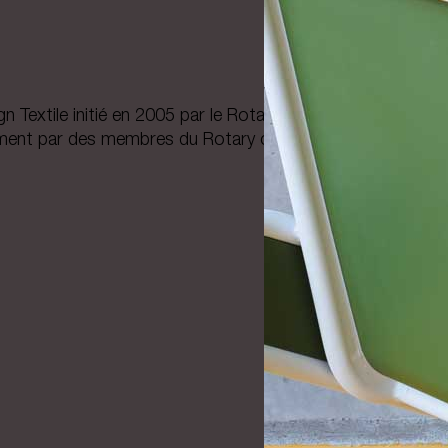
 Textile initié en 2005 par le Rotary club de Tournai 3 Lys
ment par des membres du Rotary club de Roubaix.