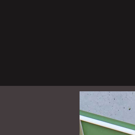
nnelles, toiles
s des hauts
ennale
5 enseignes
aut Patronage