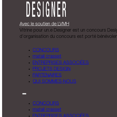
Avec le soutien de LVMH
Vitrine pour un.e Designer est un concours Design
d’organisation du concours est porté bénévole
CONCOURS
matali crasset
ENTREPRISES ASSOCIÉES
PROJETS DESIGN
PARTENAIRES
QUI SOMMES-NOUS
CONCOURS
matali crasset
ENTREPRISES ASSOCIÉES