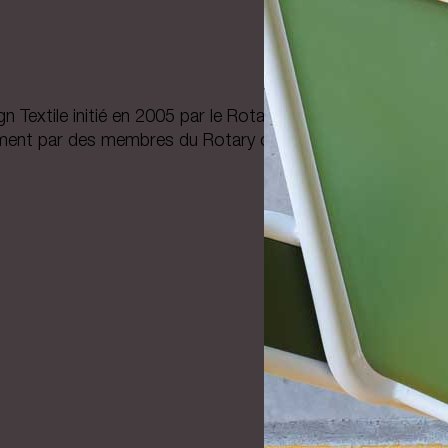
 Textile initié en 2005 par le Rotary club de Tournai 3 Lys
ment par des membres du Rotary club de Roubaix.