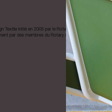
 Textile initié en 2005 par le Rotary club de Tournai 3 Lys
ment par des membres du Rotary club de Roubaix.