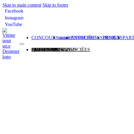
Skip to main content
Skip to footer
Facebook
Instagram
YouTube
CONCOURS
matali crasset
ENTREPRISES ASSOCIÉES
PROJETS DESIGN
PAR
CONCOURS
matali crasset
ENTREPRISES ASSOCIÉES
PROJETS DESIGN
PARTENAIRES
QUI SOMMES-NOUS