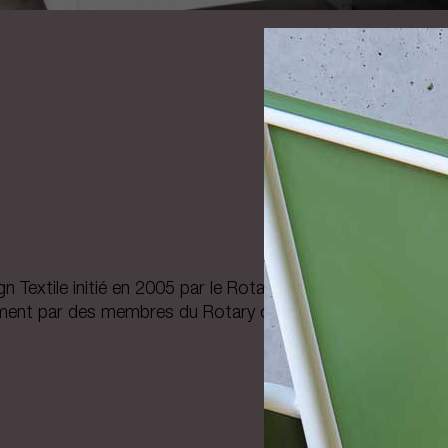
 Textile initié en 2005 par le Rotary club de Tournai 3 Lys
ment par des membres du Rotary club de Roubaix.