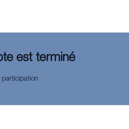
te est terminé
 participation