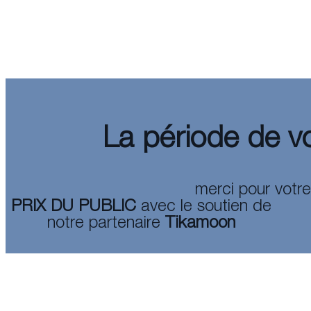
La période de vo
merci pour votre
PRIX DU PUBLIC
avec le soutien de
notre partenaire
Tikamoon