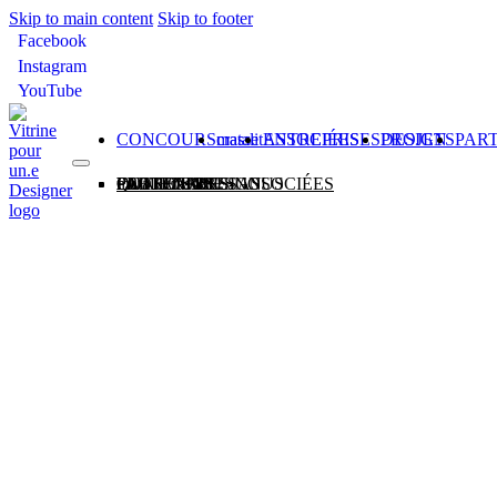
Skip to main content
Skip to footer
Facebook
Instagram
YouTube
CONCOURS
matali crasset
ENTREPRISES ASSOCIÉES
PROJETS DESIGN
PAR
CONCOURS
matali crasset
ENTREPRISES ASSOCIÉES
PROJETS DESIGN
PARTENAIRES
QUI SOMMES-NOUS