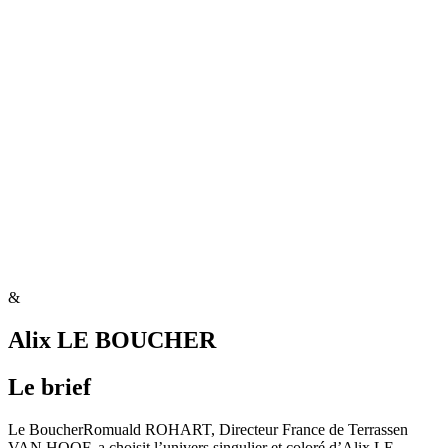
&
Alix LE BOUCHER
Le brief
Le BoucherRomuald ROHART, Directeur France de Terrassen
VAN HOOF, a choisit l’univers singulier et coloré d’Alix LE